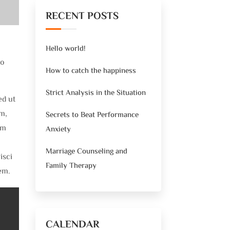
RECENT POSTS
Hello world!
do
How to catch the happiness
Strict Analysis in the Situation
ed ut
am,
Secrets to Beat Performance
am
Anxiety
Marriage Counseling and
isci
Family Therapy
em.
CALENDAR