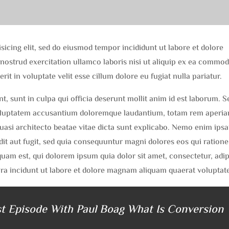
sicing elit, sed do eiusmod tempor incididunt ut labore et dolore
nostrud exercitation ullamco laboris nisi ut aliquip ex ea commo
it in voluptate velit esse cillum dolore eu fugiat nulla pariatur.
, sunt in culpa qui officia deserunt mollit anim id est laborum. S
 voluptatem accusantium doloremque laudantium, totam rem aperi
 quasi architecto beatae vitae dicta sunt explicabo. Nemo enim ips
dit aut fugit, sed quia consequuntur magni dolores eos qui ratione
am est, qui dolorem ipsum quia dolor sit amet, consectetur, adip
ra incidunt ut labore et dolore magnam aliquam quaerat voluptat
t Episode With Paul Boag What Is Conversion