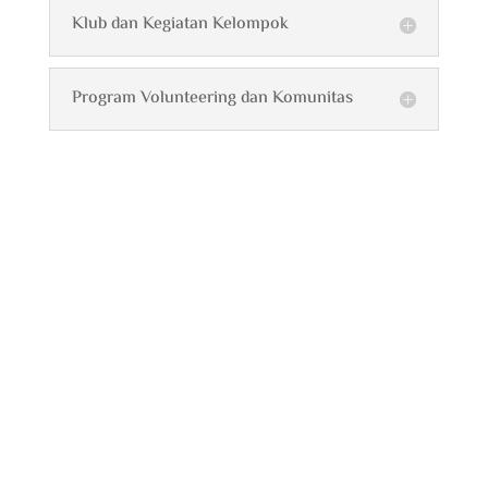
Klub dan Kegiatan Kelompok
Program Volunteering dan Komunitas
Manfaat Layanan
Pengembangan Diri
Meningkatkan Kesehatan Fisik
Aktivitas fisik teratur dan disesuaikan dapat
meningkatkan kesehatan umum, mobilitas, dan
mengurangi risiko penyakit terkait usia.
Memperkuat Fungsi Kognitif