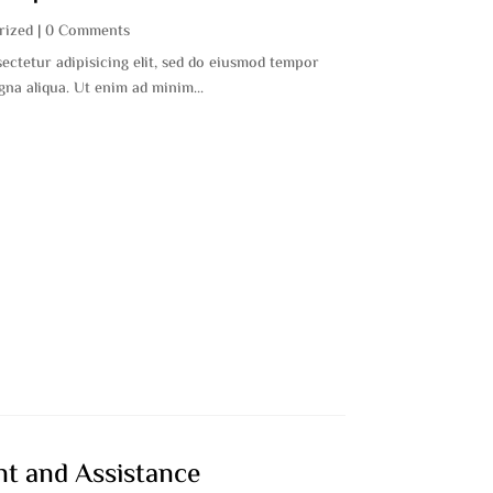
rized
| 0 Comments
ectetur adipisicing elit, sed do eiusmod tempor
gna aliqua. Ut enim ad minim...
nt and Assistance