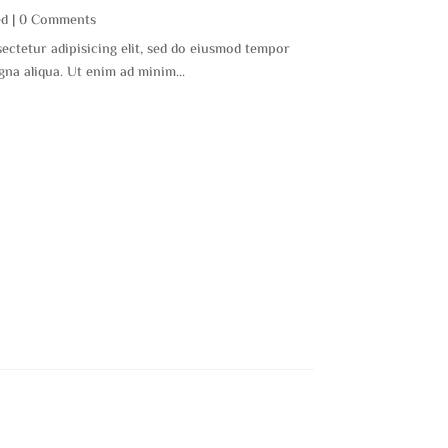
ed
| 0 Comments
ectetur adipisicing elit, sed do eiusmod tempor
gna aliqua. Ut enim ad minim...