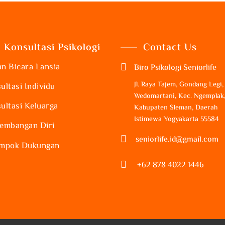
Konsultasi Psikologi
Contact Us
n Bicara Lansia

Biro Psikologi Seniorlife
Jl. Raya Tajem, Gondang Legi,
ultasi Individu
Wedomartani, Kec. Ngemplak
ultasi Keluarga
Kabupaten Sleman, Daerah
Istimewa Yogyakarta 55584
embangan Diri

seniorlife.id@gmail.com
mpok Dukungan

+62 878 4022 1446